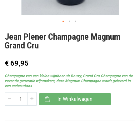
Ga
Jean Plener Champagne Magnum
naar
het
Grand Cru
begin
van
de
€ 69,95
afbeeldingen-
gallerij
Champagne van een kleine wijnboer uit Bouzy, Grand Cru Champagne van de
zevende generatie wijnmakers, deze Magnum Champagne wordt geleverd in
een cadeaudoos
In Winkelwagen