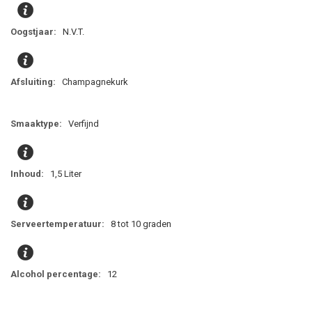
N.V.T.
Champagnekurk
Verfijnd
1,5 Liter
8 tot 10 graden
12