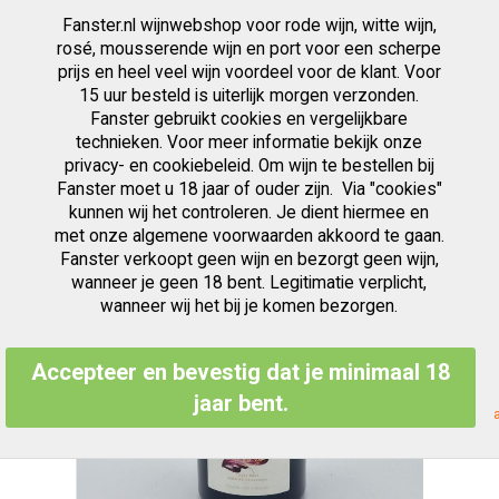
Fanster.nl wijnwebshop voor rode wijn, witte wijn,
artikelen
0
Cart
Zoek
rosé, mousserende wijn en port voor een scherpe
prijs en heel veel wijn voordeel voor de klant. Voor
Ga
15 uur besteld is uiterlijk morgen verzonden.
Ga
naar
Fanster gebruikt cookies en vergelijkbare
naar
de
het
inhoud
technieken. Voor meer informatie bekijk onze
einde
privacy- en cookiebeleid. Om wijn te bestellen bij
van
Fanster moet u 18 jaar of ouder zijn. Via "cookies"
de
kunnen wij het controleren. Je dient hiermee en
afbeeldingen-
met onze algemene voorwaarden akkoord te gaan.
gallerij
Fanster verkoopt geen wijn en bezorgt geen wijn,
wanneer je geen 18 bent. Legitimatie verplicht,
wanneer wij het bij je komen bezorgen.
Accepteer en bevestig dat je minimaal 18
jaar bent.