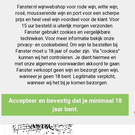
Fanster.nl wijnwebshop voor rode wijn, witte wijn,
artikelen
0
Cart
Zoek
rosé, mousserende wijn en port voor een scherpe
prijs en heel veel wijn voordeel voor de klant. Voor
Ga
15 uur besteld is uiterlijk morgen verzonden.
Wachtwoord vergeten?
naar
Fanster gebruikt cookies en vergelijkbare
de
inhoud
technieken. Voor meer informatie bekijk onze
privacy- en cookiebeleid. Om wijn te bestellen bij
Fanster moet u 18 jaar of ouder zijn. Via "cookies"
kunnen wij het controleren. Je dient hiermee en
Voer uw e-mailadres hieronder in om een wachtwoord reset link
te ontvangen.
met onze algemene voorwaarden akkoord te gaan.
Fanster verkoopt geen wijn en bezorgt geen wijn,
E-mailadres
wanneer je geen 18 bent. Legitimatie verplicht,
wanneer wij het bij je komen bezorgen.
Typ hieronder de letters en cijfers
Accepteer en bevestig dat je minimaal 18
jaar bent.