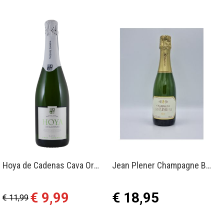
Hoya de Cadenas Cava Organic brut
Jean Plener Champagne Brut 0.375
Aanbiedingsprijs
€ 9,99
€ 18,95
€ 11,99