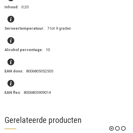
0.20
7 tot 9 graden
10
8006805052505
8006805909014
Gerelateerde producten