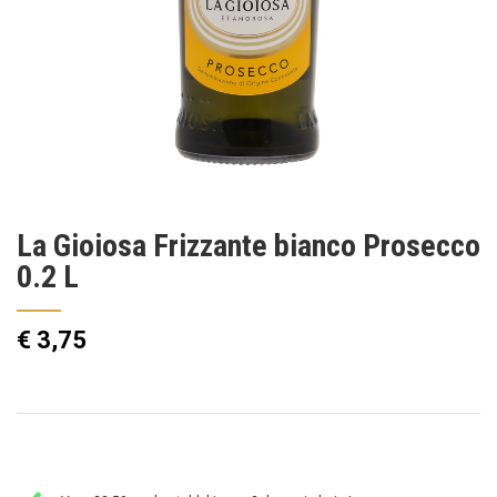
Ga
La Gioiosa Frizzante bianco Prosecco
naar
het
0.2 L
begin
van
de
€ 3,75
afbeeldingen-
gallerij