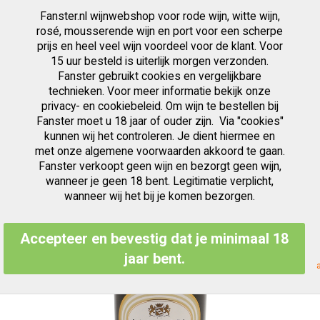
Fanster.nl wijnwebshop voor rode wijn, witte wijn,
artikelen
0
Cart
Zoek
rosé, mousserende wijn en port voor een scherpe
prijs en heel veel wijn voordeel voor de klant. Voor
Ga
15 uur besteld is uiterlijk morgen verzonden.
Ga
naar
Fanster gebruikt cookies en vergelijkbare
naar
de
het
inhoud
technieken. Voor meer informatie bekijk onze
einde
privacy- en cookiebeleid. Om wijn te bestellen bij
van
Fanster moet u 18 jaar of ouder zijn. Via "cookies"
de
kunnen wij het controleren. Je dient hiermee en
afbeeldingen-
met onze algemene voorwaarden akkoord te gaan.
gallerij
Fanster verkoopt geen wijn en bezorgt geen wijn,
wanneer je geen 18 bent. Legitimatie verplicht,
wanneer wij het bij je komen bezorgen.
Accepteer en bevestig dat je minimaal 18
jaar bent.