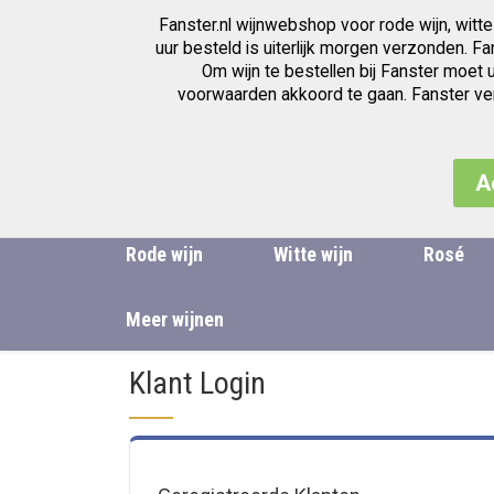
Fanster.nl wijnwebshop voor rode wijn, witte
Wijnwinkel voor de beste wijnen
uur besteld is uiterlijk morgen verzonden. F
Om wijn te bestellen bij Fanster moet 
voorwaarden akkoord te gaan. Fanster verk
A
Rode wijn
Witte wijn
Rosé
Meer wijnen
Klant Login