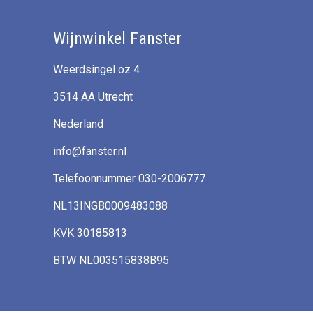
Wijnwinkel Fanster
Weerdsingel oz 4
3514 AA Utrecht
Nederland
info@fanster.nl
Telefoonnummer 030-2006777
NL13INGB0009483088
KVK 30185813
BTW NL003515838B95