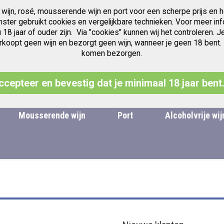
 wijn, rosé, mousserende wijn en port voor een scherpe prijs en h
Gratis verzending v.a. € 97.50
Jubileum jaren Vintage Port
anster gebruikt cookies en vergelijkbare technieken. Voor meer inf
u 18 jaar of ouder zijn. Via "cookies" kunnen wij het controleren
oopt geen wijn en bezorgt geen wijn, wanneer je geen 18 bent. Leg
komen bezorgen.
Zoek
ccepteer en bevestig dat je minimaal 18 jaar bent
Mousserende wijn
Port
Alcoholvrije wij