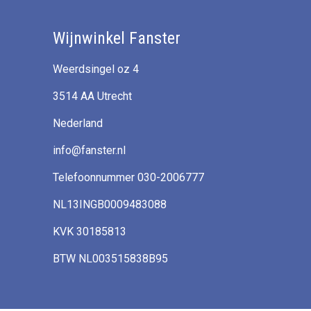
Wijnwinkel Fanster
Weerdsingel oz 4
3514 AA Utrecht
Nederland
info@fanster.nl
Telefoonnummer 030-2006777
NL13INGB0009483088
KVK 30185813
BTW NL003515838B95