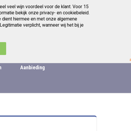
eel veel wijn voordeel voor de klant. Voor 15
Gratis afhalen in Utrecht
ormatie bekijk onze privacy- en cookiebeleid.
. Je dient hiermee en met onze algemene
itimatie verplicht, wanneer wij het bij je
artikelen
Ga
0
Zoek
Cart
naar
de
.
inhoud
n
Aanbieding