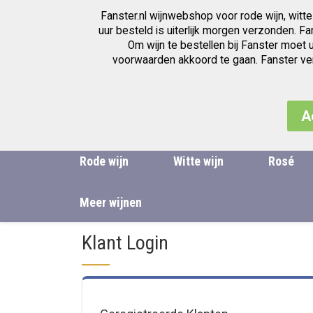
Fanster.nl wijnwebshop voor rode wijn, witte
Wijnwinkel voor de beste wijnen
uur besteld is uiterlijk morgen verzonden. F
Om wijn te bestellen bij Fanster moet 
voorwaarden akkoord te gaan. Fanster verk
A
Rode wijn
Witte wijn
Rosé
Meer wijnen
Klant Login