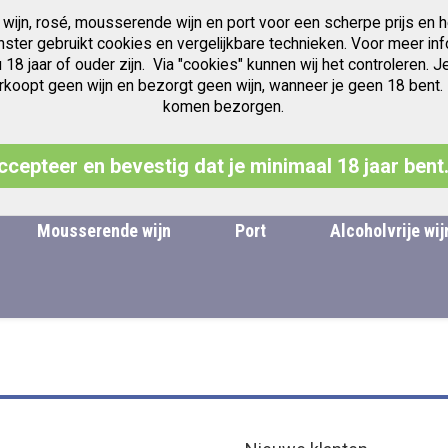
 wijn, rosé, mousserende wijn en port voor een scherpe prijs en h
Gratis verzending v.a. € 97.50
Jubileum jaren Vintage Port
anster gebruikt cookies en vergelijkbare technieken. Voor meer inf
u 18 jaar of ouder zijn. Via "cookies" kunnen wij het controleren
oopt geen wijn en bezorgt geen wijn, wanneer je geen 18 bent. Leg
komen bezorgen.
Zoek
ccepteer en bevestig dat je minimaal 18 jaar bent
Mousserende wijn
Port
Alcoholvrije wij