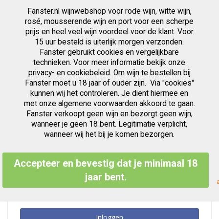
Fanster.nl wijnwebshop voor rode wijn, witte wijn,
artikelen
0
Cart
Zoek
rosé, mousserende wijn en port voor een scherpe
prijs en heel veel wijn voordeel voor de klant. Voor
Ga
15 uur besteld is uiterlijk morgen verzonden.
Klant Login
naar
Fanster gebruikt cookies en vergelijkbare
de
inhoud
technieken. Voor meer informatie bekijk onze
privacy- en cookiebeleid. Om wijn te bestellen bij
Fanster moet u 18 jaar of ouder zijn. Via "cookies"
kunnen wij het controleren. Je dient hiermee en
Geregistreerde Klanten
met onze algemene voorwaarden akkoord te gaan.
Fanster verkoopt geen wijn en bezorgt geen wijn,
Als u een account hebt, meld u dan aan met uw e-mailadres.
wanneer je geen 18 bent. Legitimatie verplicht,
E-mailadres
wanneer wij het bij je komen bezorgen.
Accepteer en bevestig dat je minimaal 18
Wachtwoord
jaar bent.
Inloggen