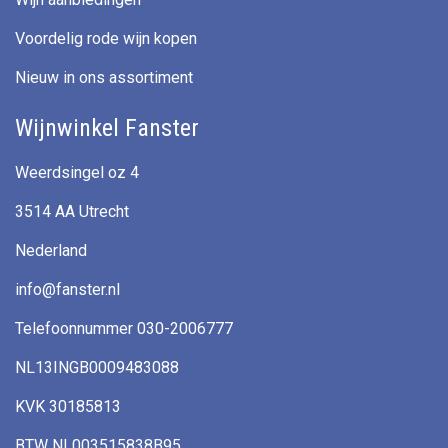
Voordelig rode wijn kopen
Nieuw in ons assortiment
Wijnwinkel Fanster
Weerdsingel oz 4
3514 AA Utrecht
Nederland
info@fanster.nl
Telefoonnummer 030-2006777
NL13INGB0009483088
KVK 30185813
BTW NL003515838B95