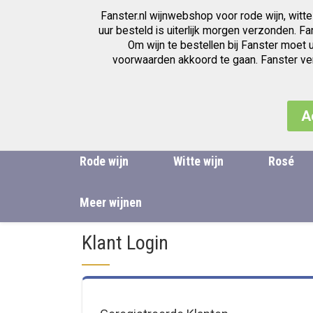
Fanster.nl wijnwebshop voor rode wijn, witte
Wijnwinkel voor de beste wijnen
uur besteld is uiterlijk morgen verzonden. F
Om wijn te bestellen bij Fanster moet 
voorwaarden akkoord te gaan. Fanster verk
A
Rode wijn
Witte wijn
Rosé
Meer wijnen
Klant Login