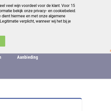
eel veel wijn voordeel voor de klant. Voor 15
Gratis afhalen in Utrecht
ormatie bekijk onze privacy- en cookiebeleid.
. Je dient hiermee en met onze algemene
itimatie verplicht, wanneer wij het bij je
artikelen
Ga
0
Zoek
Cart
naar
de
.
inhoud
n
Aanbieding