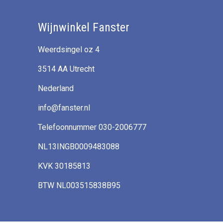
Wijnwinkel Fanster
Weerdsingel oz 4
3514 AA Utrecht
Nederland
info@fanster.nl
Telefoonnummer 030-2006777
NL13INGB0009483088
KVK 30185813
BTW NL003515838B95