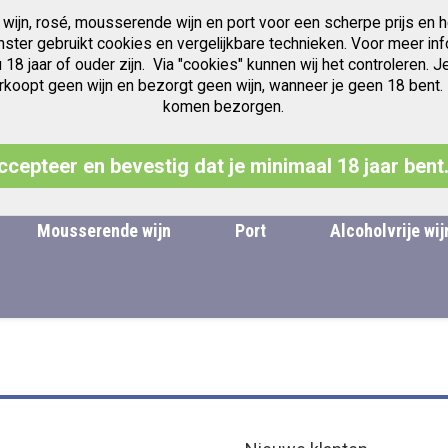
 wijn, rosé, mousserende wijn en port voor een scherpe prijs en h
Gratis verzending v.a. € 97.50
Jubileum jaren Vintage Port
anster gebruikt cookies en vergelijkbare technieken. Voor meer inf
u 18 jaar of ouder zijn. Via "cookies" kunnen wij het controleren
oopt geen wijn en bezorgt geen wijn, wanneer je geen 18 bent. Leg
komen bezorgen.
Zoek
ccepteer en bevestig dat je minimaal 18 jaar bent
Mousserende wijn
Port
Alcoholvrije wij