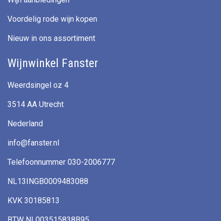
Voordelig rode wijn kopen
Nieuw in ons assortiment
Wijnwinkel Fanster
Weerdsingel oz 4
3514 AA Utrecht
Nederland
info@fanster.nl
Telefoonnummer 030-2006777
NL13INGB0009483088
KVK 30185813
BTW NL003515838B95