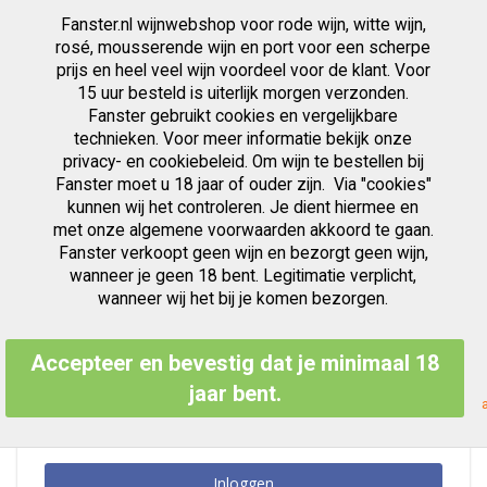
Fanster.nl wijnwebshop voor rode wijn, witte wijn,
artikelen
0
Cart
Zoek
rosé, mousserende wijn en port voor een scherpe
prijs en heel veel wijn voordeel voor de klant. Voor
Ga
15 uur besteld is uiterlijk morgen verzonden.
Klant Login
naar
Fanster gebruikt cookies en vergelijkbare
de
inhoud
technieken. Voor meer informatie bekijk onze
privacy- en cookiebeleid. Om wijn te bestellen bij
Fanster moet u 18 jaar of ouder zijn. Via "cookies"
kunnen wij het controleren. Je dient hiermee en
Geregistreerde Klanten
met onze algemene voorwaarden akkoord te gaan.
Fanster verkoopt geen wijn en bezorgt geen wijn,
Als u een account hebt, meld u dan aan met uw e-mailadres.
wanneer je geen 18 bent. Legitimatie verplicht,
E-mailadres
wanneer wij het bij je komen bezorgen.
Accepteer en bevestig dat je minimaal 18
Wachtwoord
jaar bent.
Inloggen