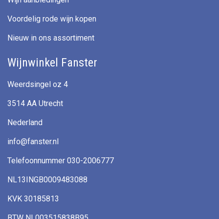
Voordelig rode wijn kopen
Nieuw in ons assortiment
Wijnwinkel Fanster
Weerdsingel oz 4
3514 AA Utrecht
Nederland
info@fanster.nl
Telefoonnummer 030-2006777
NL13INGB0009483088
KVK 30185813
BTW NL003515838B95