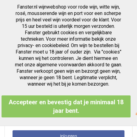
Fanster.nl wijnwebshop voor rode wijn, witte wijn,
artikelen
0
Cart
Zoek
rosé, mousserende wijn en port voor een scherpe
prijs en heel veel wijn voordeel voor de klant. Voor
Ga
15 uur besteld is uiterlijk morgen verzonden.
Klant Login
naar
Fanster gebruikt cookies en vergelijkbare
de
inhoud
technieken. Voor meer informatie bekijk onze
privacy- en cookiebeleid. Om wijn te bestellen bij
Fanster moet u 18 jaar of ouder zijn. Via "cookies"
kunnen wij het controleren. Je dient hiermee en
Geregistreerde Klanten
met onze algemene voorwaarden akkoord te gaan.
Fanster verkoopt geen wijn en bezorgt geen wijn,
Als u een account hebt, meld u dan aan met uw e-mailadres.
wanneer je geen 18 bent. Legitimatie verplicht,
E-mailadres
wanneer wij het bij je komen bezorgen.
Accepteer en bevestig dat je minimaal 18
Wachtwoord
jaar bent.
Inloggen