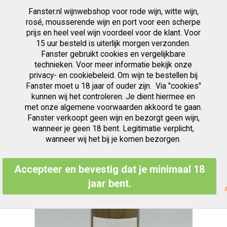
Fanster.nl wijnwebshop voor rode wijn, witte wijn,
artikelen
0
Cart
Zoek
rosé, mousserende wijn en port voor een scherpe
prijs en heel veel wijn voordeel voor de klant. Voor
Ga
15 uur besteld is uiterlijk morgen verzonden.
Ga
naar
Fanster gebruikt cookies en vergelijkbare
naar
de
het
inhoud
technieken. Voor meer informatie bekijk onze
einde
privacy- en cookiebeleid. Om wijn te bestellen bij
van
Fanster moet u 18 jaar of ouder zijn. Via "cookies"
de
kunnen wij het controleren. Je dient hiermee en
afbeeldingen-
met onze algemene voorwaarden akkoord te gaan.
gallerij
Fanster verkoopt geen wijn en bezorgt geen wijn,
wanneer je geen 18 bent. Legitimatie verplicht,
wanneer wij het bij je komen bezorgen.
Accepteer en bevestig dat je minimaal 18
jaar bent.