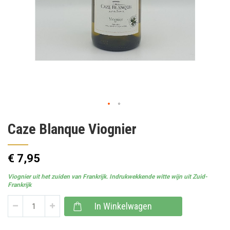
Ga
Caze Blanque Viognier
naar
het
begin
van
€ 7,95
de
afbeeldingen-
Viognier uit het zuiden van Frankrijk. Indrukwekkende witte wijn uit Zuid-
gallerij
Frankrijk
In Winkelwagen