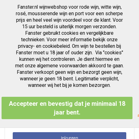
Fanster.nl wijnwebshop voor rode wijn, witte wijn,
artikelen
0
Cart
Zoek
rosé, mousserende wijn en port voor een scherpe
prijs en heel veel wijn voordeel voor de klant. Voor
Ga
15 uur besteld is uiterlijk morgen verzonden.
Klant Login
naar
Fanster gebruikt cookies en vergelijkbare
de
inhoud
technieken. Voor meer informatie bekijk onze
privacy- en cookiebeleid. Om wijn te bestellen bij
Fanster moet u 18 jaar of ouder zijn. Via "cookies"
kunnen wij het controleren. Je dient hiermee en
Geregistreerde Klanten
met onze algemene voorwaarden akkoord te gaan.
Fanster verkoopt geen wijn en bezorgt geen wijn,
Als u een account hebt, meld u dan aan met uw e-mailadres.
wanneer je geen 18 bent. Legitimatie verplicht,
E-mailadres
wanneer wij het bij je komen bezorgen.
Accepteer en bevestig dat je minimaal 18
Wachtwoord
jaar bent.
Inloggen