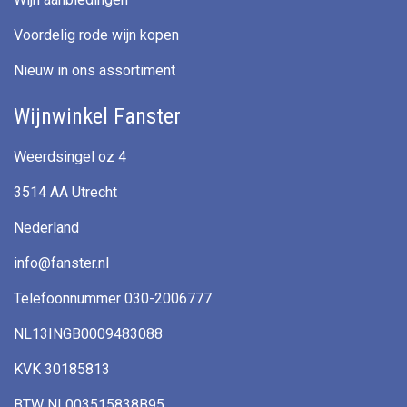
Voordelig rode wijn kopen
Nieuw in ons assortiment
Wijnwinkel Fanster
Weerdsingel oz 4
3514 AA Utrecht
Nederland
info@fanster.nl
Telefoonnummer 030-2006777
NL13INGB0009483088
KVK 30185813
BTW NL003515838B95