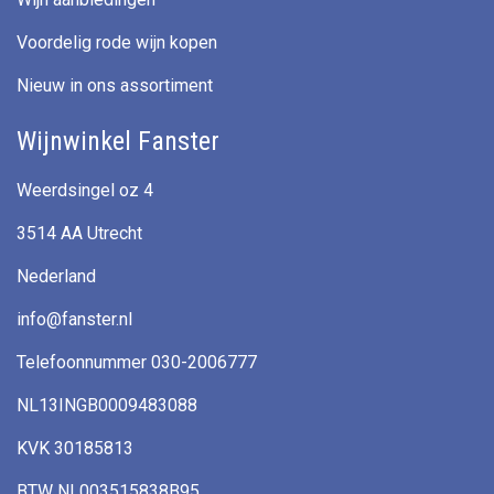
Voordelig rode wijn kopen
Nieuw in ons assortiment
Wijnwinkel Fanster
Weerdsingel oz 4
3514 AA Utrecht
Nederland
info@fanster.nl
Telefoonnummer 030-2006777
NL13INGB0009483088
KVK 30185813
BTW NL003515838B95