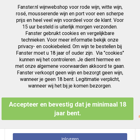
Fanster.nl wijnwebshop voor rode wijn, witte wijn,
artikelen
0
Cart
Zoek
rosé, mousserende wijn en port voor een scherpe
prijs en heel veel wijn voordeel voor de klant. Voor
Ga
15 uur besteld is uiterlijk morgen verzonden.
Klant Login
naar
Fanster gebruikt cookies en vergelijkbare
de
inhoud
technieken. Voor meer informatie bekijk onze
privacy- en cookiebeleid. Om wijn te bestellen bij
Fanster moet u 18 jaar of ouder zijn. Via "cookies"
kunnen wij het controleren. Je dient hiermee en
Geregistreerde Klanten
met onze algemene voorwaarden akkoord te gaan.
Fanster verkoopt geen wijn en bezorgt geen wijn,
Als u een account hebt, meld u dan aan met uw e-mailadres.
wanneer je geen 18 bent. Legitimatie verplicht,
E-mailadres
wanneer wij het bij je komen bezorgen.
Accepteer en bevestig dat je minimaal 18
Wachtwoord
jaar bent.
Inloggen