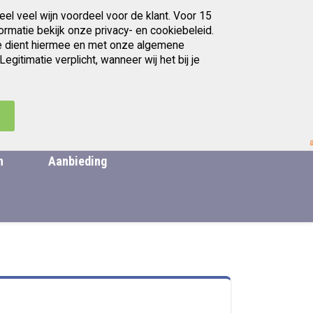
eel veel wijn voordeel voor de klant. Voor 15
Gratis afhalen in Utrecht
ormatie bekijk onze privacy- en cookiebeleid.
. Je dient hiermee en met onze algemene
itimatie verplicht, wanneer wij het bij je
artikelen
Ga
0
Zoek
Cart
naar
de
.
inhoud
n
Aanbieding