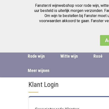
Fanster.nl wijnwebshop voor rode wijn, witte
Wijnwinkel voor de beste wijnen
uur besteld is uiterlijk morgen verzonden. F
Om wijn te bestellen bij Fanster moet 
voorwaarden akkoord te gaan. Fanster verk
A
Rode wijn
Witte wijn
Rosé
Meer wijnen
Klant Login