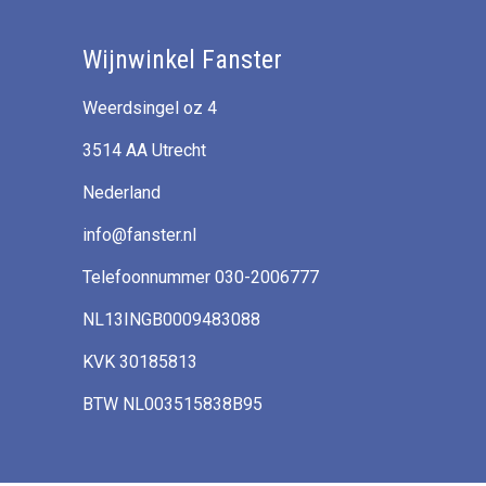
Wijnwinkel Fanster
Weerdsingel oz 4
3514 AA Utrecht
Nederland
info@fanster.nl
Telefoonnummer 030-2006777
NL13INGB0009483088
KVK 30185813
BTW NL003515838B95