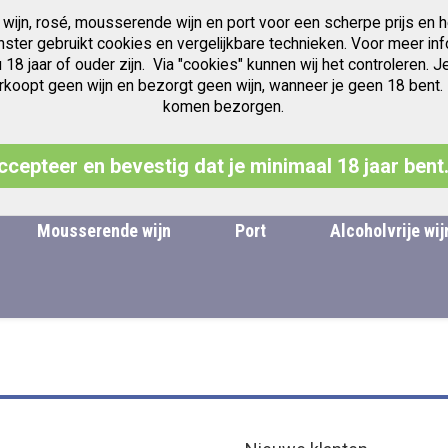
 wijn, rosé, mousserende wijn en port voor een scherpe prijs en h
Gratis verzending v.a. € 97.50
Jubileum jaren Vintage Port
anster gebruikt cookies en vergelijkbare technieken. Voor meer inf
u 18 jaar of ouder zijn. Via "cookies" kunnen wij het controleren
oopt geen wijn en bezorgt geen wijn, wanneer je geen 18 bent. Leg
komen bezorgen.
Zoek
ccepteer en bevestig dat je minimaal 18 jaar bent
Mousserende wijn
Port
Alcoholvrije wij