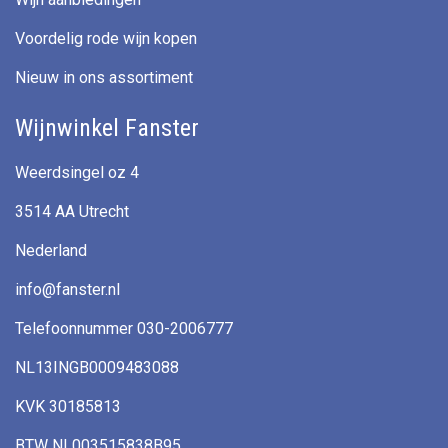
Voordelig rode wijn kopen
Nieuw in ons assortiment
Wijnwinkel Fanster
Weerdsingel oz 4
3514 AA Utrecht
Nederland
info@fanster.nl
Telefoonnummer 030-2006777
NL13INGB0009483088
KVK 30185813
BTW NL003515838B95