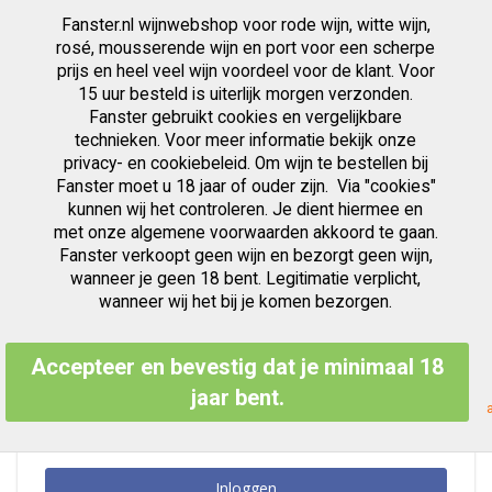
Fanster.nl wijnwebshop voor rode wijn, witte wijn,
artikelen
0
Cart
Zoek
rosé, mousserende wijn en port voor een scherpe
prijs en heel veel wijn voordeel voor de klant. Voor
Ga
15 uur besteld is uiterlijk morgen verzonden.
Klant Login
naar
Fanster gebruikt cookies en vergelijkbare
de
inhoud
technieken. Voor meer informatie bekijk onze
privacy- en cookiebeleid. Om wijn te bestellen bij
Fanster moet u 18 jaar of ouder zijn. Via "cookies"
kunnen wij het controleren. Je dient hiermee en
Geregistreerde Klanten
met onze algemene voorwaarden akkoord te gaan.
Fanster verkoopt geen wijn en bezorgt geen wijn,
Als u een account hebt, meld u dan aan met uw e-mailadres.
wanneer je geen 18 bent. Legitimatie verplicht,
E-mailadres
wanneer wij het bij je komen bezorgen.
Accepteer en bevestig dat je minimaal 18
Wachtwoord
jaar bent.
Inloggen