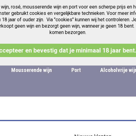
 wijn, rosé, mousserende wijn en port voor een scherpe prijs en h
Gratis verzending v.a. € 97.50
Jubileum jaren Vintage Port
anster gebruikt cookies en vergelijkbare technieken. Voor meer inf
u 18 jaar of ouder zijn. Via "cookies" kunnen wij het controleren
oopt geen wijn en bezorgt geen wijn, wanneer je geen 18 bent. Leg
komen bezorgen.
Zoek
ccepteer en bevestig dat je minimaal 18 jaar bent
Mousserende wijn
Port
Alcoholvrije wij