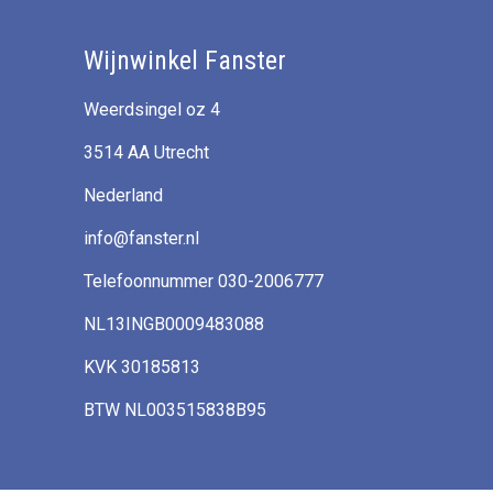
Wijnwinkel Fanster
Weerdsingel oz 4
3514 AA Utrecht
Nederland
info@fanster.nl
Telefoonnummer 030-2006777
NL13INGB0009483088
KVK 30185813
BTW NL003515838B95