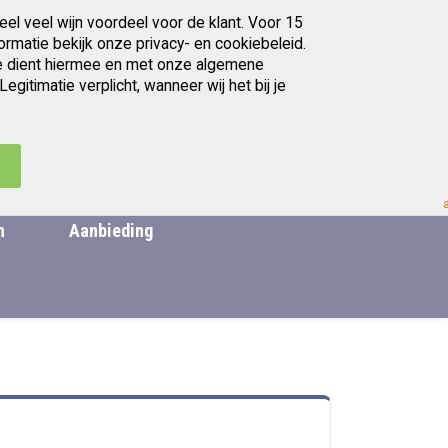
eel veel wijn voordeel voor de klant. Voor 15
Gratis afhalen in Utrecht
ormatie bekijk onze privacy- en cookiebeleid.
. Je dient hiermee en met onze algemene
itimatie verplicht, wanneer wij het bij je
artikelen
Ga
0
Zoek
Cart
naar
de
.
inhoud
n
Aanbieding