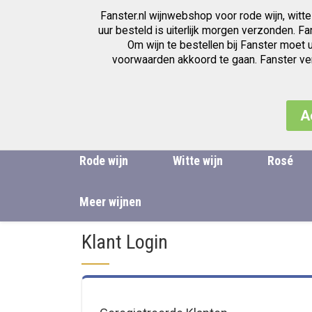
Fanster.nl wijnwebshop voor rode wijn, witte
Wijnwinkel voor de beste wijnen
uur besteld is uiterlijk morgen verzonden. F
Om wijn te bestellen bij Fanster moet 
voorwaarden akkoord te gaan. Fanster verk
A
Rode wijn
Witte wijn
Rosé
Meer wijnen
Klant Login