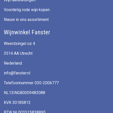
Voordelig rode wijn kopen
Nieuw in ons assortiment
Wijnwinkel Fanster
Weerdsingel oz 4
3514 AA Utrecht
Nederland
info@fanster.nl
Telefoonnummer 030-2006777
NL13INGB0009483088
KVK 30185813
BTW NL003515838B95