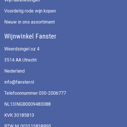
Voordelig rode wijn kopen
Nieuw in ons assortiment
Wijnwinkel Fanster
Weerdsingel oz 4
3514 AA Utrecht
Nederland
info@fanster.nl
Telefoonnummer 030-2006777
NL13INGB0009483088
KVK 30185813
BTW NL003515838B95