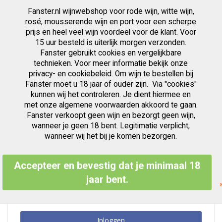
Fanster.nl wijnwebshop voor rode wijn, witte wijn,
artikelen
0
Cart
Zoek
rosé, mousserende wijn en port voor een scherpe
prijs en heel veel wijn voordeel voor de klant. Voor
Ga
15 uur besteld is uiterlijk morgen verzonden.
Klant Login
naar
Fanster gebruikt cookies en vergelijkbare
de
inhoud
technieken. Voor meer informatie bekijk onze
privacy- en cookiebeleid. Om wijn te bestellen bij
Fanster moet u 18 jaar of ouder zijn. Via "cookies"
kunnen wij het controleren. Je dient hiermee en
Geregistreerde Klanten
met onze algemene voorwaarden akkoord te gaan.
Fanster verkoopt geen wijn en bezorgt geen wijn,
Als u een account hebt, meld u dan aan met uw e-mailadres.
wanneer je geen 18 bent. Legitimatie verplicht,
E-mailadres
wanneer wij het bij je komen bezorgen.
Accepteer en bevestig dat je minimaal 18
Wachtwoord
jaar bent.
Inloggen