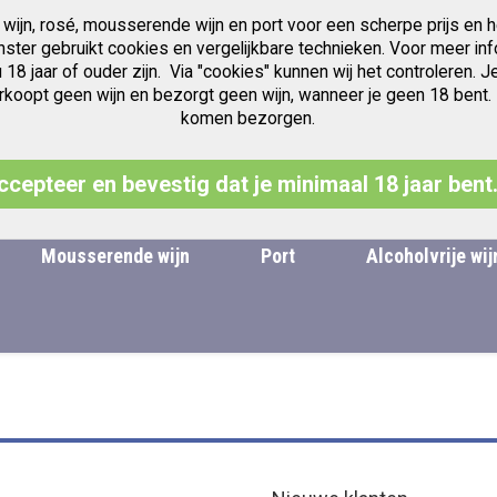
 wijn, rosé, mousserende wijn en port voor een scherpe prijs en h
Gratis verzending v.a. € 97.50
Jubileum jaren Vintage Port
anster gebruikt cookies en vergelijkbare technieken. Voor meer inf
u 18 jaar of ouder zijn. Via "cookies" kunnen wij het controleren
oopt geen wijn en bezorgt geen wijn, wanneer je geen 18 bent. Leg
komen bezorgen.
Zoek
ccepteer en bevestig dat je minimaal 18 jaar bent
Mousserende wijn
Port
Alcoholvrije wij