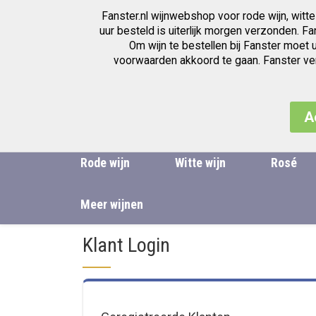
Fanster.nl wijnwebshop voor rode wijn, witte
Wijnwinkel voor de beste wijnen
uur besteld is uiterlijk morgen verzonden. F
Om wijn te bestellen bij Fanster moet 
voorwaarden akkoord te gaan. Fanster verk
A
Rode wijn
Witte wijn
Rosé
Meer wijnen
Klant Login