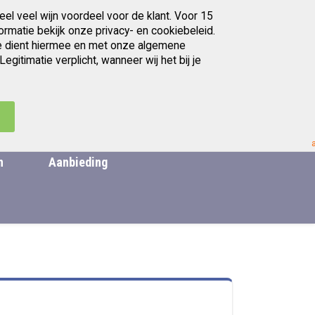
eel veel wijn voordeel voor de klant. Voor 15
Gratis afhalen in Utrecht
ormatie bekijk onze privacy- en cookiebeleid.
. Je dient hiermee en met onze algemene
itimatie verplicht, wanneer wij het bij je
artikelen
Ga
0
Zoek
Cart
naar
de
.
inhoud
n
Aanbieding