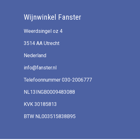
Wijnwinkel Fanster
Weerdsingel oz 4
3514 AA Utrecht
Nederland
info@fanster.nl
Telefoonnummer 030-2006777
NL13INGB0009483088
KVK 30185813
BTW NL003515838B95