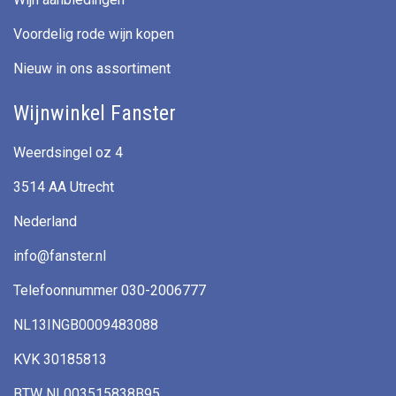
Voordelig rode wijn kopen
Nieuw in ons assortiment
Wijnwinkel Fanster
Weerdsingel oz 4
3514 AA Utrecht
Nederland
info@fanster.nl
Telefoonnummer 030-2006777
NL13INGB0009483088
KVK 30185813
BTW NL003515838B95