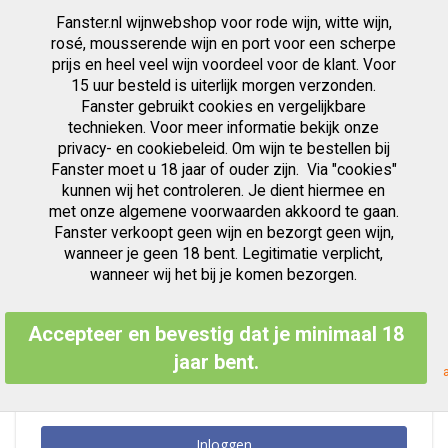
Fanster.nl wijnwebshop voor rode wijn, witte wijn,
artikelen
0
Cart
Zoek
rosé, mousserende wijn en port voor een scherpe
prijs en heel veel wijn voordeel voor de klant. Voor
Ga
15 uur besteld is uiterlijk morgen verzonden.
Klant Login
naar
Fanster gebruikt cookies en vergelijkbare
de
inhoud
technieken. Voor meer informatie bekijk onze
privacy- en cookiebeleid. Om wijn te bestellen bij
Fanster moet u 18 jaar of ouder zijn. Via "cookies"
kunnen wij het controleren. Je dient hiermee en
Geregistreerde Klanten
met onze algemene voorwaarden akkoord te gaan.
Fanster verkoopt geen wijn en bezorgt geen wijn,
Als u een account hebt, meld u dan aan met uw e-mailadres.
wanneer je geen 18 bent. Legitimatie verplicht,
E-mailadres
wanneer wij het bij je komen bezorgen.
Accepteer en bevestig dat je minimaal 18
Wachtwoord
jaar bent.
Inloggen