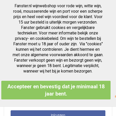
Fanster.nl wijnwebshop voor rode wijn, witte wijn,
artikelen
0
Cart
Zoek
rosé, mousserende wijn en port voor een scherpe
prijs en heel veel wijn voordeel voor de klant. Voor
Ga
15 uur besteld is uiterlijk morgen verzonden.
Klant Login
naar
Fanster gebruikt cookies en vergelijkbare
de
inhoud
technieken. Voor meer informatie bekijk onze
privacy- en cookiebeleid. Om wijn te bestellen bij
Fanster moet u 18 jaar of ouder zijn. Via "cookies"
kunnen wij het controleren. Je dient hiermee en
Geregistreerde Klanten
met onze algemene voorwaarden akkoord te gaan.
Fanster verkoopt geen wijn en bezorgt geen wijn,
Als u een account hebt, meld u dan aan met uw e-mailadres.
wanneer je geen 18 bent. Legitimatie verplicht,
E-mailadres
wanneer wij het bij je komen bezorgen.
Accepteer en bevestig dat je minimaal 18
Wachtwoord
jaar bent.
Inloggen