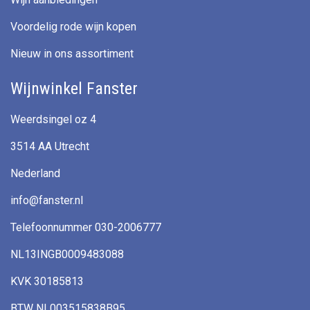
Voordelig rode wijn kopen
Nieuw in ons assortiment
Wijnwinkel Fanster
Weerdsingel oz 4
3514 AA Utrecht
Nederland
info@fanster.nl
Telefoonnummer 030-2006777
NL13INGB0009483088
KVK 30185813
BTW NL003515838B95