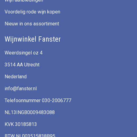
Voordelig rode wijn kopen
Nieuw in ons assortiment
Wijnwinkel Fanster
Weerdsingel oz 4
3514 AA Utrecht
Nederland
info@fanster.nl
Telefoonnummer 030-2006777
NL13INGB0009483088
KVK 30185813
BTW NL003515838B95