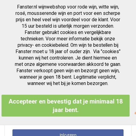
Fanster.nl wijnwebshop voor rode wijn, witte wijn,
artikelen
0
Cart
Zoek
rosé, mousserende wijn en port voor een scherpe
prijs en heel veel wijn voordeel voor de klant. Voor
Ga
15 uur besteld is uiterlijk morgen verzonden.
Klant Login
naar
Fanster gebruikt cookies en vergelijkbare
de
inhoud
technieken. Voor meer informatie bekijk onze
privacy- en cookiebeleid. Om wijn te bestellen bij
Fanster moet u 18 jaar of ouder zijn. Via "cookies"
kunnen wij het controleren. Je dient hiermee en
Geregistreerde Klanten
met onze algemene voorwaarden akkoord te gaan.
Fanster verkoopt geen wijn en bezorgt geen wijn,
Als u een account hebt, meld u dan aan met uw e-mailadres.
wanneer je geen 18 bent. Legitimatie verplicht,
E-mailadres
wanneer wij het bij je komen bezorgen.
Accepteer en bevestig dat je minimaal 18
Wachtwoord
jaar bent.
Inloggen