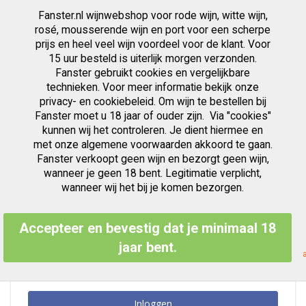
Fanster.nl wijnwebshop voor rode wijn, witte wijn,
artikelen
0
Cart
Zoek
rosé, mousserende wijn en port voor een scherpe
prijs en heel veel wijn voordeel voor de klant. Voor
Ga
15 uur besteld is uiterlijk morgen verzonden.
Klant Login
naar
Fanster gebruikt cookies en vergelijkbare
de
inhoud
technieken. Voor meer informatie bekijk onze
privacy- en cookiebeleid. Om wijn te bestellen bij
Fanster moet u 18 jaar of ouder zijn. Via "cookies"
kunnen wij het controleren. Je dient hiermee en
Geregistreerde Klanten
met onze algemene voorwaarden akkoord te gaan.
Fanster verkoopt geen wijn en bezorgt geen wijn,
Als u een account hebt, meld u dan aan met uw e-mailadres.
wanneer je geen 18 bent. Legitimatie verplicht,
E-mailadres
wanneer wij het bij je komen bezorgen.
Accepteer en bevestig dat je minimaal 18
Wachtwoord
jaar bent.
Inloggen