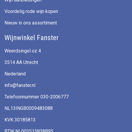
Voordelig rode wijn kopen
Nieuw in ons assortiment
Wijnwinkel Fanster
Weerdsingel oz 4
3514 AA Utrecht
Nederland
info@fanster.nl
Telefoonnummer 030-2006777
NL13INGB0009483088
KVK 30185813
BTW NL003515838B95