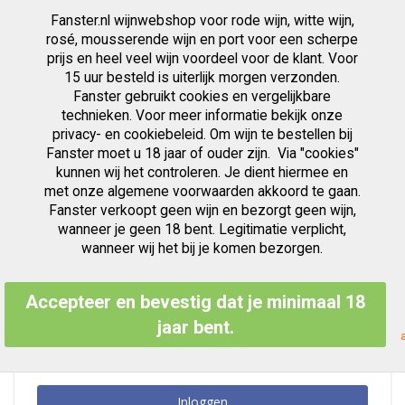
Fanster.nl wijnwebshop voor rode wijn, witte wijn,
artikelen
0
Cart
Zoek
rosé, mousserende wijn en port voor een scherpe
prijs en heel veel wijn voordeel voor de klant. Voor
Ga
15 uur besteld is uiterlijk morgen verzonden.
Klant Login
naar
Fanster gebruikt cookies en vergelijkbare
de
inhoud
technieken. Voor meer informatie bekijk onze
privacy- en cookiebeleid. Om wijn te bestellen bij
Fanster moet u 18 jaar of ouder zijn. Via "cookies"
kunnen wij het controleren. Je dient hiermee en
Geregistreerde Klanten
met onze algemene voorwaarden akkoord te gaan.
Fanster verkoopt geen wijn en bezorgt geen wijn,
Als u een account hebt, meld u dan aan met uw e-mailadres.
wanneer je geen 18 bent. Legitimatie verplicht,
E-mailadres
wanneer wij het bij je komen bezorgen.
Accepteer en bevestig dat je minimaal 18
Wachtwoord
jaar bent.
Inloggen