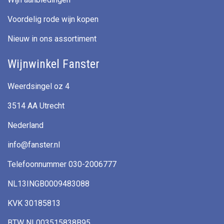
Voordelig rode wijn kopen
Nieuw in ons assortiment
Wijnwinkel Fanster
Weerdsingel oz 4
3514 AA Utrecht
Nederland
info@fanster.nl
Telefoonnummer 030-2006777
NL13INGB0009483088
KVK 30185813
BTW NL003515838B95