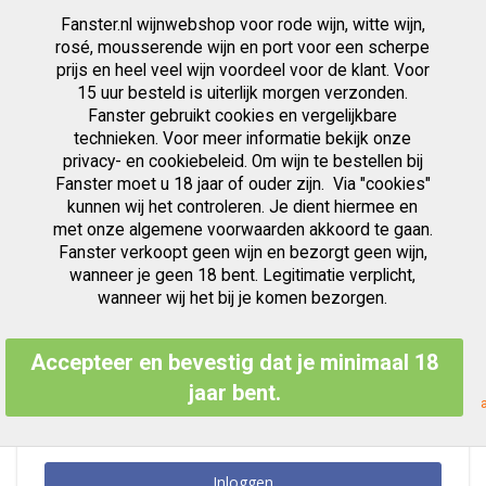
Fanster.nl wijnwebshop voor rode wijn, witte wijn,
artikelen
0
Cart
Zoek
rosé, mousserende wijn en port voor een scherpe
prijs en heel veel wijn voordeel voor de klant. Voor
Ga
15 uur besteld is uiterlijk morgen verzonden.
Klant Login
naar
Fanster gebruikt cookies en vergelijkbare
de
inhoud
technieken. Voor meer informatie bekijk onze
privacy- en cookiebeleid. Om wijn te bestellen bij
Fanster moet u 18 jaar of ouder zijn. Via "cookies"
kunnen wij het controleren. Je dient hiermee en
Geregistreerde Klanten
met onze algemene voorwaarden akkoord te gaan.
Fanster verkoopt geen wijn en bezorgt geen wijn,
Als u een account hebt, meld u dan aan met uw e-mailadres.
wanneer je geen 18 bent. Legitimatie verplicht,
E-mailadres
wanneer wij het bij je komen bezorgen.
Accepteer en bevestig dat je minimaal 18
Wachtwoord
jaar bent.
Inloggen