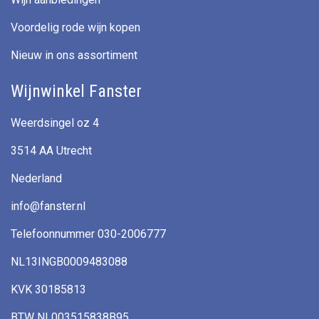
Voordelig rode wijn kopen
Nieuw in ons assortiment
Wijnwinkel Fanster
Weerdsingel oz 4
3514 AA Utrecht
Nederland
info@fanster.nl
Telefoonnummer 030-2006777
NL13INGB0009483088
KVK 30185813
BTW NL003515838B95