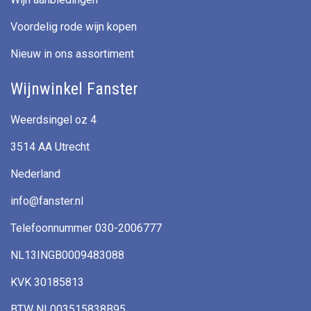
Voordelig rode wijn kopen
Nieuw in ons assortiment
Wijnwinkel Fanster
Weerdsingel oz 4
3514 AA Utrecht
Nederland
info@fanster.nl
Telefoonnummer 030-2006777
NL13INGB0009483088
KVK 30185813
BTW NL003515838B95