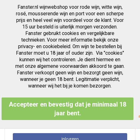
Fanster.nl wijnwebshop voor rode wijn, witte wijn,
artikelen
0
Cart
Zoek
rosé, mousserende wijn en port voor een scherpe
prijs en heel veel wijn voordeel voor de klant. Voor
Ga
15 uur besteld is uiterlijk morgen verzonden.
Klant Login
naar
Fanster gebruikt cookies en vergelijkbare
de
inhoud
technieken. Voor meer informatie bekijk onze
privacy- en cookiebeleid. Om wijn te bestellen bij
Fanster moet u 18 jaar of ouder zijn. Via "cookies"
kunnen wij het controleren. Je dient hiermee en
Geregistreerde Klanten
met onze algemene voorwaarden akkoord te gaan.
Fanster verkoopt geen wijn en bezorgt geen wijn,
Als u een account hebt, meld u dan aan met uw e-mailadres.
wanneer je geen 18 bent. Legitimatie verplicht,
E-mailadres
wanneer wij het bij je komen bezorgen.
Accepteer en bevestig dat je minimaal 18
Wachtwoord
jaar bent.
Inloggen