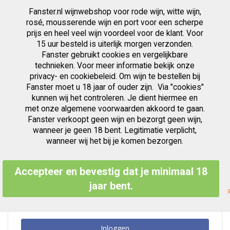
Fanster.nl wijnwebshop voor rode wijn, witte wijn,
artikelen
0
Cart
Zoek
rosé, mousserende wijn en port voor een scherpe
prijs en heel veel wijn voordeel voor de klant. Voor
Ga
15 uur besteld is uiterlijk morgen verzonden.
Klant Login
naar
Fanster gebruikt cookies en vergelijkbare
de
inhoud
technieken. Voor meer informatie bekijk onze
privacy- en cookiebeleid. Om wijn te bestellen bij
Fanster moet u 18 jaar of ouder zijn. Via "cookies"
kunnen wij het controleren. Je dient hiermee en
Geregistreerde Klanten
met onze algemene voorwaarden akkoord te gaan.
Fanster verkoopt geen wijn en bezorgt geen wijn,
Als u een account hebt, meld u dan aan met uw e-mailadres.
wanneer je geen 18 bent. Legitimatie verplicht,
E-mailadres
wanneer wij het bij je komen bezorgen.
Accepteer en bevestig dat je minimaal 18
Wachtwoord
jaar bent.
Inloggen