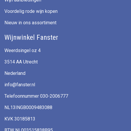
Voordelig rode wijn kopen
Nieuw in ons assortiment
Wijnwinkel Fanster
Weerdsingel oz 4
3514 AA Utrecht
Nederland
info@fanster.nl
Telefoonnummer 030-2006777
NL13INGB0009483088
KVK 30185813
BTW NL003515838B95