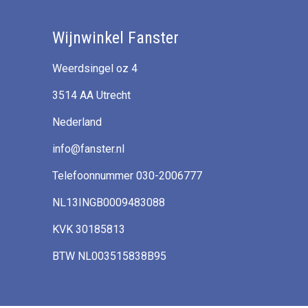
Wijnwinkel Fanster
Weerdsingel oz 4
3514 AA Utrecht
Nederland
info@fanster.nl
Telefoonnummer 030-2006777
NL13INGB0009483088
KVK 30185813
BTW NL003515838B95