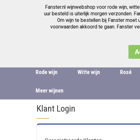
Fanster.nl wijnwebshop voor rode wijn, witte
Wijnwinkel voor de beste wijnen
uur besteld is uiterlijk morgen verzonden. F
Om wijn te bestellen bij Fanster moet 
voorwaarden akkoord te gaan. Fanster verk
A
Rode wijn
Witte wijn
Rosé
Meer wijnen
Klant Login