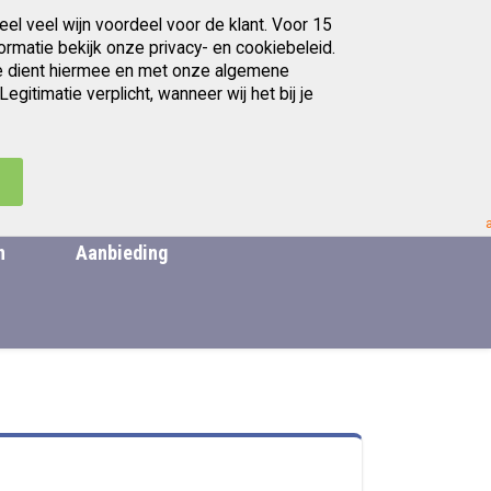
eel veel wijn voordeel voor de klant. Voor 15
Gratis afhalen in Utrecht
ormatie bekijk onze privacy- en cookiebeleid.
. Je dient hiermee en met onze algemene
itimatie verplicht, wanneer wij het bij je
artikelen
Ga
0
Zoek
Cart
naar
de
.
inhoud
n
Aanbieding