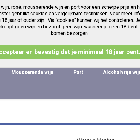
 wijn, rosé, mousserende wijn en port voor een scherpe prijs en h
Gratis verzending v.a. € 97.50
Jubileum jaren Vintage Port
anster gebruikt cookies en vergelijkbare technieken. Voor meer inf
u 18 jaar of ouder zijn. Via "cookies" kunnen wij het controleren
oopt geen wijn en bezorgt geen wijn, wanneer je geen 18 bent. Leg
komen bezorgen.
Zoek
ccepteer en bevestig dat je minimaal 18 jaar bent
Mousserende wijn
Port
Alcoholvrije wij