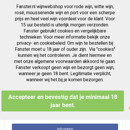
Fanster.nl wijnwebshop voor rode wijn, witte wijn,
artikelen
0
Cart
Zoek
rosé, mousserende wijn en port voor een scherpe
prijs en heel veel wijn voordeel voor de klant. Voor
Ga
15 uur besteld is uiterlijk morgen verzonden.
Klant Login
naar
Fanster gebruikt cookies en vergelijkbare
de
inhoud
technieken. Voor meer informatie bekijk onze
privacy- en cookiebeleid. Om wijn te bestellen bij
Fanster moet u 18 jaar of ouder zijn. Via "cookies"
kunnen wij het controleren. Je dient hiermee en
Geregistreerde Klanten
met onze algemene voorwaarden akkoord te gaan.
Fanster verkoopt geen wijn en bezorgt geen wijn,
Als u een account hebt, meld u dan aan met uw e-mailadres.
wanneer je geen 18 bent. Legitimatie verplicht,
E-mailadres
wanneer wij het bij je komen bezorgen.
Accepteer en bevestig dat je minimaal 18
Wachtwoord
jaar bent.
Inloggen