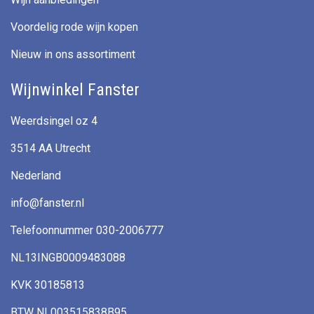
Voordelig rode wijn kopen
Nieuw in ons assortiment
Wijnwinkel Fanster
Weerdsingel oz 4
3514 AA Utrecht
Nederland
info@fanster.nl
Telefoonnummer 030-2006777
NL13INGB0009483088
KVK 30185813
BTW NL003515838B95