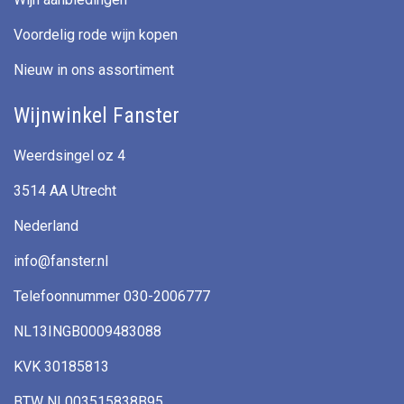
Voordelig rode wijn kopen
Nieuw in ons assortiment
Wijnwinkel Fanster
Weerdsingel oz 4
3514 AA Utrecht
Nederland
info@fanster.nl
Telefoonnummer 030-2006777
NL13INGB0009483088
KVK 30185813
BTW NL003515838B95