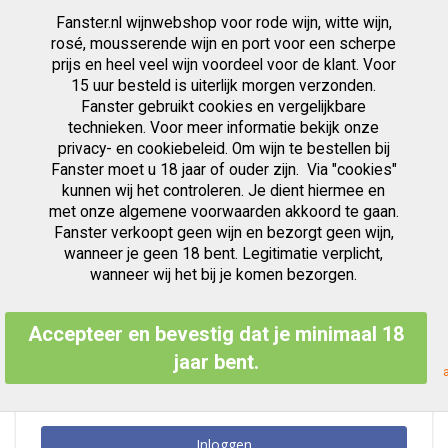
Fanster.nl wijnwebshop voor rode wijn, witte wijn,
artikelen
0
Cart
Zoek
rosé, mousserende wijn en port voor een scherpe
prijs en heel veel wijn voordeel voor de klant. Voor
Ga
15 uur besteld is uiterlijk morgen verzonden.
Klant Login
naar
Fanster gebruikt cookies en vergelijkbare
de
inhoud
technieken. Voor meer informatie bekijk onze
privacy- en cookiebeleid. Om wijn te bestellen bij
Fanster moet u 18 jaar of ouder zijn. Via "cookies"
kunnen wij het controleren. Je dient hiermee en
Geregistreerde Klanten
met onze algemene voorwaarden akkoord te gaan.
Fanster verkoopt geen wijn en bezorgt geen wijn,
Als u een account hebt, meld u dan aan met uw e-mailadres.
wanneer je geen 18 bent. Legitimatie verplicht,
E-mailadres
wanneer wij het bij je komen bezorgen.
Accepteer en bevestig dat je minimaal 18
Wachtwoord
jaar bent.
Inloggen