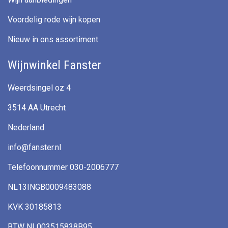
Voordelig rode wijn kopen
Nieuw in ons assortiment
Wijnwinkel Fanster
Weerdsingel oz 4
3514 AA Utrecht
Nederland
info@fanster.nl
Telefoonnummer 030-2006777
NL13INGB0009483088
KVK 30185813
BTW NL003515838B95