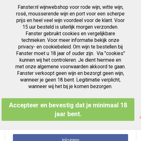
Fanster.nl wijnwebshop voor rode wijn, witte wijn,
artikelen
0
Cart
Zoek
rosé, mousserende wijn en port voor een scherpe
prijs en heel veel wijn voordeel voor de klant. Voor
Ga
15 uur besteld is uiterlijk morgen verzonden.
Klant Login
naar
Fanster gebruikt cookies en vergelijkbare
de
inhoud
technieken. Voor meer informatie bekijk onze
privacy- en cookiebeleid. Om wijn te bestellen bij
Fanster moet u 18 jaar of ouder zijn. Via "cookies"
kunnen wij het controleren. Je dient hiermee en
Geregistreerde Klanten
met onze algemene voorwaarden akkoord te gaan.
Fanster verkoopt geen wijn en bezorgt geen wijn,
Als u een account hebt, meld u dan aan met uw e-mailadres.
wanneer je geen 18 bent. Legitimatie verplicht,
E-mailadres
wanneer wij het bij je komen bezorgen.
Accepteer en bevestig dat je minimaal 18
Wachtwoord
jaar bent.
Inloggen