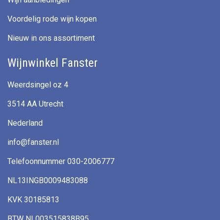
Voordelig rode wijn kopen
Nieuw in ons assortiment
Wijnwinkel Fanster
Weerdsingel oz 4
3514 AA Utrecht
Nederland
info@fanster.nl
Telefoonnummer 030-2006777
NL13INGB0009483088
KVK 30185813
BTW NL003515838B95