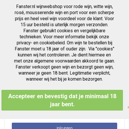
Fanster.nl wijnwebshop voor rode wijn, witte wijn,
artikelen
0
Cart
Zoek
rosé, mousserende wijn en port voor een scherpe
prijs en heel veel wijn voordeel voor de klant. Voor
Ga
15 uur besteld is uiterlijk morgen verzonden.
Klant Login
naar
Fanster gebruikt cookies en vergelijkbare
de
inhoud
technieken. Voor meer informatie bekijk onze
privacy- en cookiebeleid. Om wijn te bestellen bij
Fanster moet u 18 jaar of ouder zijn. Via "cookies"
kunnen wij het controleren. Je dient hiermee en
Geregistreerde Klanten
met onze algemene voorwaarden akkoord te gaan.
Fanster verkoopt geen wijn en bezorgt geen wijn,
Als u een account hebt, meld u dan aan met uw e-mailadres.
wanneer je geen 18 bent. Legitimatie verplicht,
E-mailadres
wanneer wij het bij je komen bezorgen.
Accepteer en bevestig dat je minimaal 18
Wachtwoord
jaar bent.
Inloggen