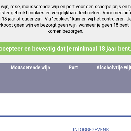
 wijn, rosé, mousserende wijn en port voor een scherpe prijs en h
Gratis verzending v.a. € 97.50
Jubileum jaren Vintage Port
anster gebruikt cookies en vergelijkbare technieken. Voor meer inf
u 18 jaar of ouder zijn. Via "cookies" kunnen wij het controleren
oopt geen wijn en bezorgt geen wijn, wanneer je geen 18 bent. Leg
komen bezorgen.
Zoek
ccepteer en bevestig dat je minimaal 18 jaar bent
Mousserende wijn
Port
Alcoholvrije wij
INLOGGEGEVENS