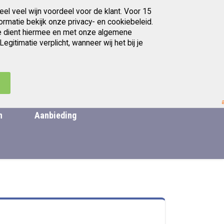
eel veel wijn voordeel voor de klant. Voor 15
Gratis afhalen in Utrecht
ormatie bekijk onze privacy- en cookiebeleid.
. Je dient hiermee en met onze algemene
itimatie verplicht, wanneer wij het bij je
artikelen
Ga
0
Zoek
Cart
naar
de
.
inhoud
n
Aanbieding