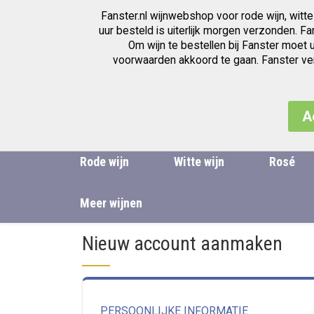
Fanster.nl wijnwebshop voor rode wijn, witte
Wijnwinkel voor de beste wijnen
uur besteld is uiterlijk morgen verzonden. F
Om wijn te bestellen bij Fanster moet 
voorwaarden akkoord te gaan. Fanster verk
A
Rode wijn
Witte wijn
Rosé
Meer wijnen
Nieuw account aanmaken
PERSOONLIJKE INFORMATIE